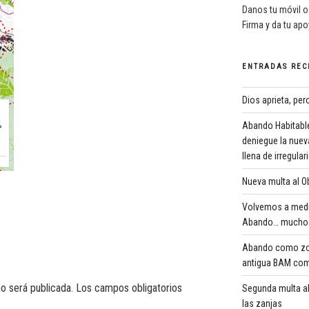
Danos tu móvil o
Firma y da tu ap
ENTRADAS REC
Dios aprieta, pe
Abando Habitable
deniegue la nuev
llena de irregula
Nueva multa al Ob
Volvemos a medi
Abando… mucho 
Abando como zona
antigua BAM com
o será publicada.
Los campos obligatorios
Segunda multa al
las zanjas