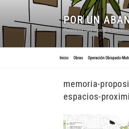
Saltar
al
contenido
POR UN ABAN
Plataforma para impedir la operació
Inicio
Obras
Operación Obispado-Mutu
memoria-proposi
espacios-proxim