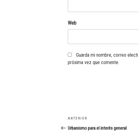
Web
Guarda mi nombre, correo elect
próxima vez que comente.
Navegación
Entrada
ANTERIOR
de
anterior:
Urbanismo para el interés general