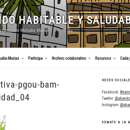
DO HABITABLE Y SALUDA
n Obispado-Mutualia-Murias
alia-Murias
Participa
Archivo colaborativo
Recursos
Cada 
REDES SOCIAL
tiva-pgou-bam-
Facebook:
Aband
idad_04
Twitter:
@abando
Instagram:
@aban
SÚMATE A LA 