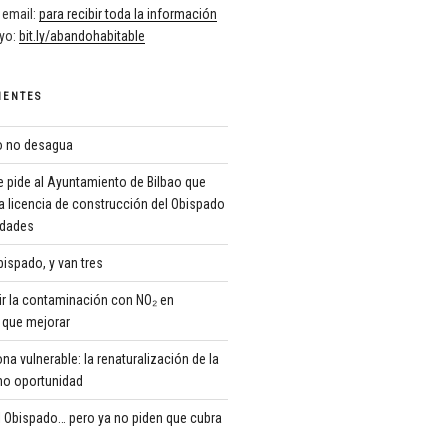
 email:
para recibir toda la información
oyo:
bit.ly/abandohabitable
IENTES
ro no desagua
 pide al Ayuntamiento de Bilbao que
a licencia de construcción del Obispado
ridades
ispado, y van tres
r la contaminación con NO₂ en
que mejorar
 vulnerable: la renaturalización de la
o oportunidad
 Obispado… pero ya no piden que cubra