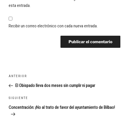
esta entrada.
Recibir un correo electrónico con cada nueva entrada.
Navegación
Entrada
ANTERIOR
de
anterior:
El Obispado lleva dos meses sin cumplir ni pagar
entradas
Siguiente
SIGUIENTE
entrada
Concentración: ¡No al trato de favor del ayuntamiento de Bilbao!