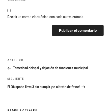
Recibir un correo electrónico con cada nueva entrada.
Navegación
Entrada
ANTERIOR
de
anterior:
Temeridad obispal y dejación de funciones municipal
entradas
Siguiente
SIGUIENTE
entrada
El Obispado lleva 3 sin cumplir ¡no al trato de favor!
REDES SOCIALES