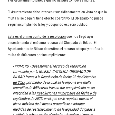
Y el Ayuntamiento parece que no ha puesto nuevas multas.
El Ayuntamiento debe intervenir subsidiariamente en vista de que la
multa ni se paga ni tiene efecto coercitivo. El Obispado no puede
seguir incumpliendo la ley y ocupando espacio público.
Este es el primer punto de la resolución
que nos llegó ayer
desestimando el enésimo recurso del Obispado de Bilbao. El
Ayuntamiento de Bilbao desestima
el recurso obispal
y ratifica la
multa de 600 euros por incumplimiento:
«PRIMERO.- Desestimar el recurso de reposición
formulado por la IGLESIA CATOLICA-OBISPADO DE
BILBAO frente a la
Resolución de fecha 22 de diciembre
de 2025
, por medio de la cual se le impone una multa
coercitiva de 600 euros tras no dar cumplimiento en su
integridad a las
Resoluciones municipales de fecha 8 de
septiembre de 2025
, en el que se le requiere que en el
plazo máximo de 3 meses procediese a adoptar
medidas de restablecimiento de la legalidad dirigidas a
restituir la urbanización al estado original en el que se