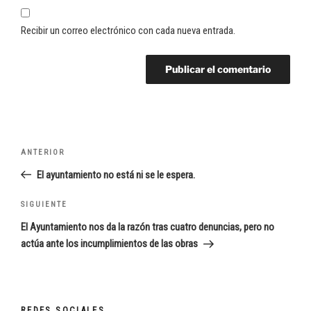
Recibir un correo electrónico con cada nueva entrada.
Navegación
Entrada
ANTERIOR
de
anterior:
El ayuntamiento no está ni se le espera.
entradas
Siguiente
SIGUIENTE
entrada
El Ayuntamiento nos da la razón tras cuatro denuncias, pero no
actúa ante los incumplimientos de las obras
REDES SOCIALES