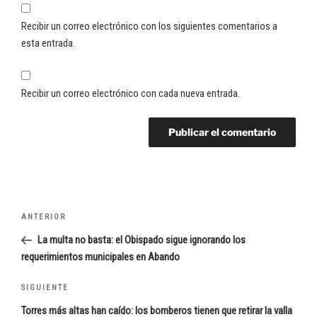
Recibir un correo electrónico con los siguientes comentarios a
esta entrada.
Recibir un correo electrónico con cada nueva entrada.
Navegación
Entrada
ANTERIOR
de
anterior:
La multa no basta: el Obispado sigue ignorando los
entradas
requerimientos municipales en Abando
Siguiente
SIGUIENTE
entrada
Torres más altas han caído: los bomberos tienen que retirar la valla