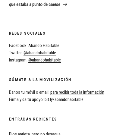
que estaba a punto de caerse
REDES SOCIALES
Facebook:
Abando Habitable
Twitter:
@abandohabitable
Instagram:
@abandohabitable
SÚMATE A LA MOVILIZACIÓN
Danos tu móvil o email:
para recibir toda la información
Firma y da tu apoyo:
bit.ly/abandohabitable
ENTRADAS RECIENTES
Dios aprieta, pero no desagua