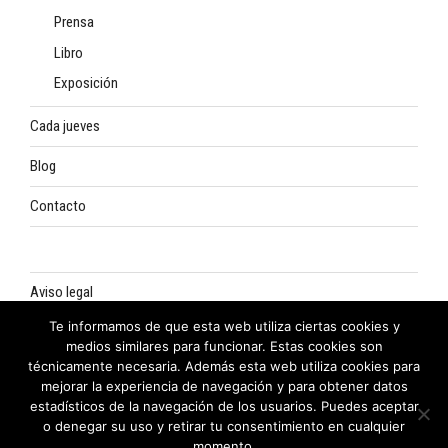
Prensa
Libro
Exposición
Cada jueves
Blog
Contacto
Aviso legal
Te informamos de que esta web utiliza ciertas cookies y
Política de privacidad
medios similares para funcionar. Estas cookies son
técnicamente necesaria. Además esta web utiliza cookies para
Política de cookies
mejorar la experiencia de navegación y para obtener datos
estadísticos de la navegación de los usuarios. Puedes aceptar
o denegar su uso y retirar tu consentimiento en cualquier
momento.