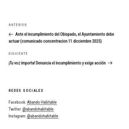
Navegación
Entrada
ANTERIOR
de
anterior:
Ante el incumplimiento del Obispado, el Ayuntamiento debe
entradas
actuar (comunicado concentracion 11 dicciembre 2025)
Siguiente
SIGUIENTE
entrada
¡Tu voz importa! Denuncia el incumplimiento y exige acción
REDES SOCIALES
Facebook:
Abando Habitable
Twitter:
@abandohabitable
Instagram:
@abandohabitable