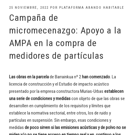
PUBLICADO
25 NOVIEMBRE, 2022
POR
PLATAFORMA ABANDO HABITABLE
EL
Campaña de
micromecenazgo: Apoyo a la
AMPA en la compra de
medidores de partículas
Las obras en la parcela
de Barrainkua nº 2
han comenzado
. La
licencia de construcción y el Estudio de impacto acústico
presentado por la empresa constructora Murias-Urbas
establecen
una serie de condiciones y medidas
con objeto de que las obras se
desarrollen en cumplimiento de los requisitos y límites que
establece la normativa sectorial, entre otros, los de ruido y
partículas en suspensión. Sin embargo, esas condiciones y
medidas
de poco sirven si las emisiones acústicas y de polvo no se
miden y/o no se tiene acceso en tiempo real y en continuo a los