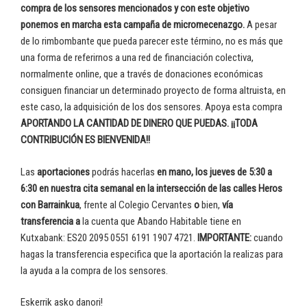
compra de los sensores mencionados y con este objetivo
ponemos en marcha esta campaña de micromecenazgo.
A pesar
de lo rimbombante que pueda parecer este término, no es más que
una forma de referirnos a una red de financiación colectiva,
normalmente online, que a través de donaciones económicas
consiguen financiar un determinado proyecto de forma altruista, en
este caso, la adquisición de los dos sensores. Apoya esta compra
APORTANDO LA CANTIDAD DE DINERO QUE PUEDAS. ¡¡TODA
CONTRIBUCIÓN ES BIENVENIDA!!
Las
aportaciones
podrás hacerlas
en mano, los jueves de 5:30 a
6:30 en nuestra cita semanal en la intersección de las calles Heros
con Barrainkua
, frente al Colegio Cervantes
o
bien,
vía
transferencia a
la cuenta que Abando Habitable tiene en
Kutxabank: ES20 2095 0551 6191 1907 4721.
IMPORTANTE:
cuando
hagas la transferencia especifica que la aportación la realizas para
la ayuda a la compra de los sensores.
Eskerrik asko danori!