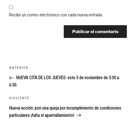
Recibir un correo electrónico con cada nueva entrada.
Navegación
Entrada
ANTERIOR
de
anterior:
NUEVA CITA DE LOS JUEVES: este 3 de noviembre de 5:30 a
entradas
6:30.
Siguiente
SIGUIENTE
entrada
Nueva acción: pon una queja por incumplimiento de condiciones
particulares ¡falta el apantallamiento!