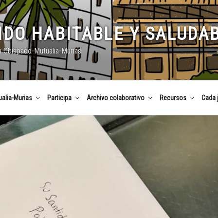
DO HABITABLE Y SALUDA
n Obispado-Mutualia-Murias
alia-Murias
Participa
Archivo colaborativo
Recursos
Cada 