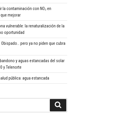
r la contaminación con NO₂ en
que mejorar
 vulnerable: la renaturalización de la
o oportunidad
 Obispado… pero ya no piden que cubra
abandono y aguas estancadas del solar
 y Telenorte
alud pública: agua estancada
Buscar