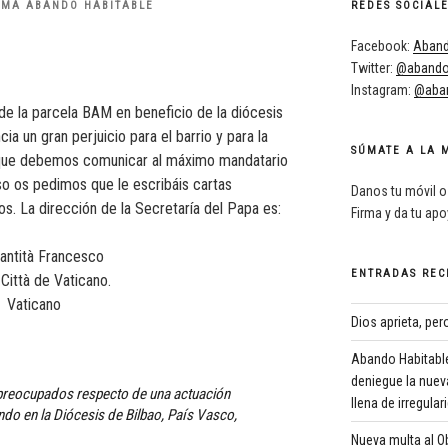
RMA ABANDO HABITABLE
REDES SOCIAL
Facebook:
Aband
Twitter:
@abando
Instagram:
@aban
 de la parcela BAM en beneficio de la diócesis
a un gran perjuicio para el barrio y para la
SÚMATE A LA 
 que debemos comunicar al máximo mandatario
eso os pedimos que le escribáis cartas
Danos tu móvil o
. La dirección de la Secretaría del Papa es:
Firma y da tu ap
antità Francesco
ENTRADAS REC
Città de Vaticano.
Vaticano
Dios aprieta, pe
Abando Habitable
deniegue la nuev
preocupados respecto de una actuación
llena de irregula
ando en la Diócesis de Bilbao, País Vasco,
Nueva multa al Ob