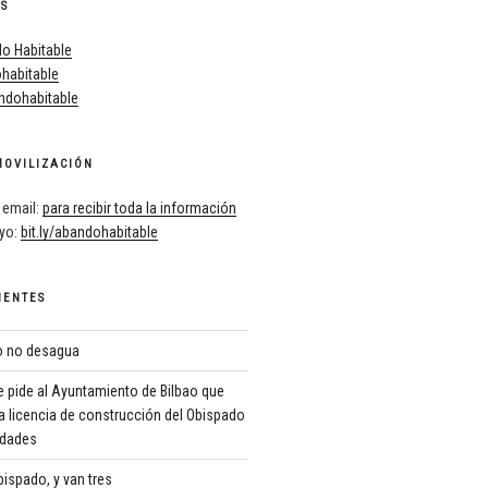
ES
o Habitable
habitable
dohabitable
MOVILIZACIÓN
 email:
para recibir toda la información
oyo:
bit.ly/abandohabitable
IENTES
ro no desagua
 pide al Ayuntamiento de Bilbao que
a licencia de construcción del Obispado
ridades
ispado, y van tres