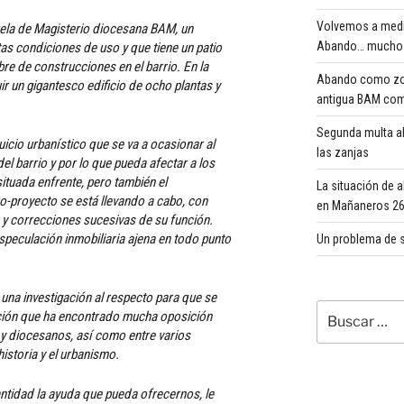
Volvemos a medi
cuela de Magisterio diocesana BAM, un
Abando… mucho 
tas condiciones de uso y que tiene un patio
bre de construcciones en el barrio. En la
Abando como zona
ir un gigantesco edificio de ocho plantas y
antigua BAM com
Segunda multa al
uicio urbanístico que se va a ocasionar al
las zanjas
el barrio y por lo que pueda afectar a los
situada enfrente, pero también el
La situación de 
o-proyecto se está llevando a cabo, con
en Mañaneros 260
e
y correcciones sucesivas de su función.
especulación inmobiliaria ajena en todo punto
Un problema de s
 una investigación al respecto para que se
Buscar
ación que ha encontrado mucha oposición
por:
 y diocesanos, así como entre varios
historia y el urbanismo.
tidad la ayuda que pueda ofrecernos, le