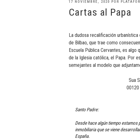
PUBLICADO
17 NOVIEMBRE, 2020
POR
PLATAFO
EL
Cartas al Papa
La dudosa recalificación urbanística
de Bilbao, que trae como consecuenci
Escuela Pública Cervantes, es algo
de la Iglesia católica, el Papa. Por 
semejantes al modelo que adjuntamos
Sua S
00120 
Santo Padre:
Desde hace algún tiempo estamos 
inmobiliaria que se viene desarroll
España.