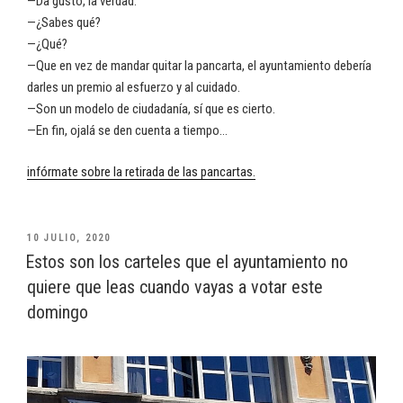
—Da gusto, la verdad.
—¿Sabes qué?
—¿Qué?
—Que en vez de mandar quitar la pancarta, el ayuntamiento debería
darles un premio al esfuerzo y al cuidado.
—Son un modelo de ciudadanía, sí que es cierto.
—En fin, ojalá se den cuenta a tiempo…
infórmate sobre la retirada de las pancartas.
PUBLICADO
10 JULIO, 2020
EL
Estos son los carteles que el ayuntamiento no
quiere que leas cuando vayas a votar este
domingo