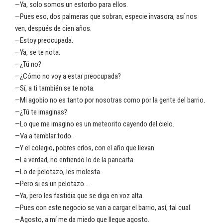
—Ya, solo somos un estorbo para ellos.
—Pues eso, dos palmeras que sobran, especie invasora, así nos
ven, después de cien años.
—Estoy preocupada.
—Ya, se te nota.
—¿Tú no?
—¿Cómo no voy a estar preocupada?
—Sí, a ti también se te nota.
—Mi agobio no es tanto por nosotras como por la gente del barrio.
—¿Tú te imaginas?
—Lo que me imagino es un meteorito cayendo del cielo.
—Va a temblar todo.
—Y el colegio, pobres críos, con el año que llevan.
—La verdad, no entiendo lo de la pancarta.
—Lo de pelotazo, les molesta.
—Pero si es un pelotazo…
—Ya, pero les fastidia que se diga en voz alta.
—Pues con este negocio se van a cargar el barrio, así, tal cual.
—Agosto, a mí me da miedo que llegue agosto.