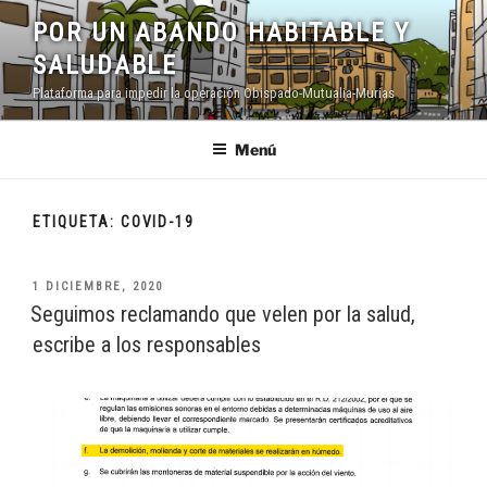
Saltar
POR UN ABANDO HABITABLE Y
al
SALUDABLE
contenido
Plataforma para impedir la operación Obispado-Mutualia-Murias
Menú
ETIQUETA:
COVID-19
PUBLICADO
1 DICIEMBRE, 2020
EL
Seguimos reclamando que velen por la salud,
escribe a los responsables