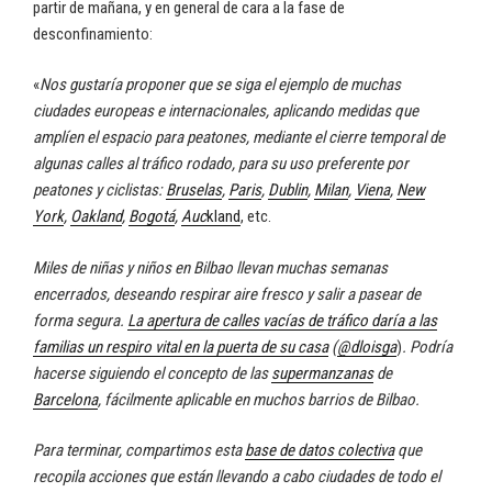
partir de mañana, y en general de cara a la fase de
desconfinamiento:
«
Nos gustaría proponer que se siga el ejemplo de muchas
ciudades europeas e internacionales, aplicando medidas que
amplíen el espacio para peatones, mediante el cierre temporal de
algunas calles al tráfico rodado, para su uso preferente por
peatones y ciclistas:
Bruselas
,
Paris
,
Dublin
,
Milan
,
Viena
,
New
York
,
Oakland
,
Bogotá
,
Auc
kland
, etc.
Miles de niñas y niños en Bilbao llevan muchas semanas
encerrados, deseando respirar aire fresco y salir a pasear de
forma segura.
La apertura de calles vacías de tráfico daría a las
familias un respiro vital en la puerta de su casa
(
@dloisga
)
. Podría
hacerse siguiendo el concepto de las
supermanzanas
de
Barcelona
, fácilmente aplicable en muchos barrios de Bilbao.
Para terminar, compartimos esta
base de datos colectiva
que
recopila acciones que están llevando a cabo ciudades de todo el