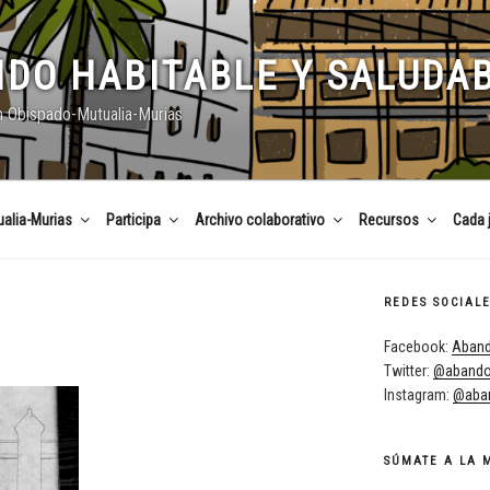
DO HABITABLE Y SALUDA
n Obispado-Mutualia-Murias
alia-Murias
Participa
Archivo colaborativo
Recursos
Cada 
REDES SOCIAL
Facebook:
Aband
Twitter:
@abando
Instagram:
@aban
SÚMATE A LA 