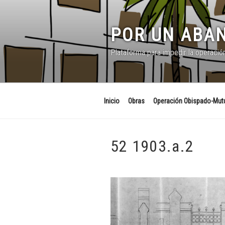
Saltar
al
contenido
POR UN ABAN
Plataforma para impedir la operació
Inicio
Obras
Operación Obispado-Mutu
52 1903.a.2