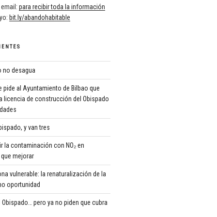
 email:
para recibir toda la información
oyo:
bit.ly/abandohabitable
IENTES
ro no desagua
 pide al Ayuntamiento de Bilbao que
a licencia de construcción del Obispado
ridades
ispado, y van tres
r la contaminación con NO₂ en
que mejorar
 vulnerable: la renaturalización de la
o oportunidad
 Obispado… pero ya no piden que cubra