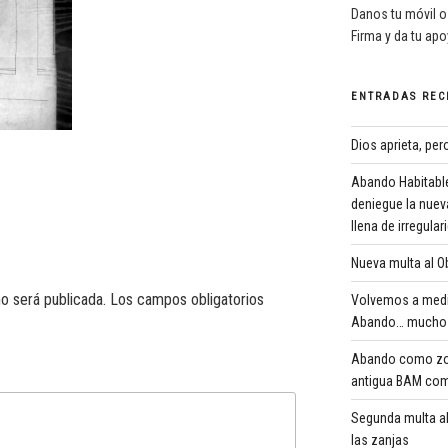
Danos tu móvil o
Firma y da tu ap
ENTRADAS REC
Dios aprieta, pe
Abando Habitable
deniegue la nuev
llena de irregula
Nueva multa al Ob
o será publicada.
Los campos obligatorios
Volvemos a medi
Abando… mucho 
Abando como zona
antigua BAM com
Segunda multa al
las zanjas