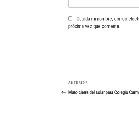
Guarda mi nombre, correo elect
próxima vez que comente.
Navegación
Entrada
ANTERIOR
de
anterior:
Muro cierre del solar para Colegio Carm
entradas