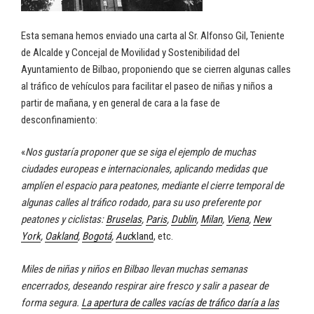
Esta semana hemos enviado una carta al Sr. Alfonso Gil, Teniente
de Alcalde y Concejal de Movilidad y Sostenibilidad del
Ayuntamiento de Bilbao, proponiendo que se cierren algunas calles
al tráfico de vehículos para facilitar el paseo de niñas y niños a
partir de mañana, y en general de cara a la fase de
desconfinamiento:
«
Nos gustaría proponer que se siga el ejemplo de muchas
ciudades europeas e internacionales, aplicando medidas que
amplíen el espacio para peatones, mediante el cierre temporal de
algunas calles al tráfico rodado, para su uso preferente por
peatones y ciclistas:
Bruselas
,
Paris
,
Dublin
,
Milan
,
Viena
,
New
York
,
Oakland
,
Bogotá
,
Auc
kland
, etc.
Miles de niñas y niños en Bilbao llevan muchas semanas
encerrados, deseando respirar aire fresco y salir a pasear de
forma segura.
La apertura de calles vacías de tráfico daría a las