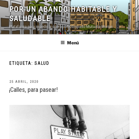
Saltar
POR UN ABANDO HABITABLE Y
al
SALUDABLE
contenido
Plataforma para impedir la operación Obispado-Mutualia-Murias
Menú
ETIQUETA:
SALUD
PUBLICADO
25 ABRIL, 2020
EL
¡Calles, para pasear!