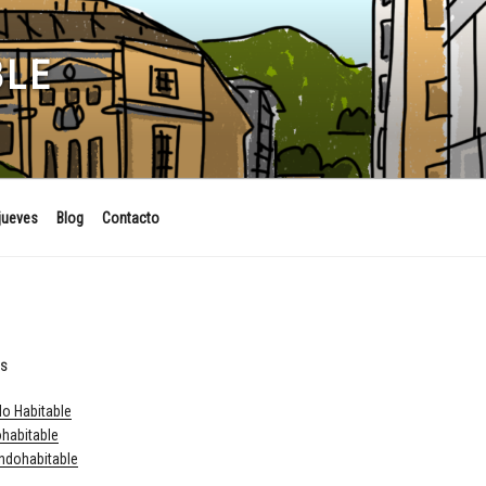
BLE
jueves
Blog
Contacto
ES
o Habitable
habitable
dohabitable