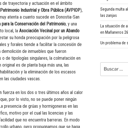
 de trayectoria y actuación en el ámbito
Segunda multa al
Patrimonio Industrial y Obra Pública (AVPIOP
),
las zanjas
 muy atenta a cuanto sucede en Donostia-San
 para la Conservación del Patrimonio
, y una
La situación de 
o local, la
Asociación Vecinal por un Abando
en Mañaneros 260
festar su honda preocupación por la peligrosa
Un problema de s
es y forales tiende a facilitar la concesión de
la demolición de inmuebles que fueron
 o de tipologías singulares, la colmatación en
n original es de planta baja más una, las
Buscar
por:
abilitación y la eliminación de los escasos
en las ciudades vascas.
 fuerza en los dos o tres últimos años al calor
que, por lo visto, no se puede poner ningún
 La presencia de grúas y hormigoneras en las
co, motivo por el cual las licencias y las
 facilidad que no encuentra barreras. En modo
rrollo urbano, pero propugnamos que se haga