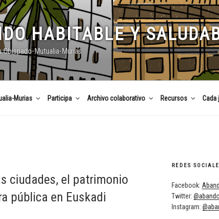
DO HABITABLE Y SALUDA
n Obispado-Mutualia-Murias
alia-Murias
Participa
Archivo colaborativo
Recursos
Cada 
REDES SOCIAL
as ciudades, el patrimonio
Facebook:
Aband
ra pública en Euskadi
Twitter:
@abando
Instagram:
@aban