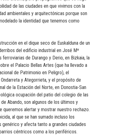
bilidad de las ciudades en que vivimos con la
dad ambientales y arquitectónicas porque son
n modelado la identidad que tenemos como
strucción en el dique seco de Euskalduna de un
derribos del edificio industrial en José Mª
 ferroviarias de Durango y Derio, en Bizkaia, la
re el Palacio Bellas Artes (que ha llevado a
acional de Patrimonio en Peligro), el
 Ondarreta y Ategorrieta, y el propósito de
nal de la Estación del Norte, en Donostia-San
cológica ocupación del patio del colegio de las
o de Abando, son algunos de los últimos y
e queremos alertar y mostrar nuestro rechazo.
icida, al que se han sumado incluso los
es genérico y afecta tanto a grandes ciudades
arrios céntricos como a los periféricos.