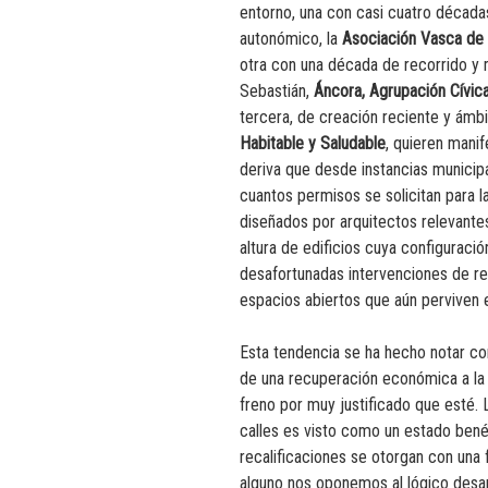
entorno, una con casi cuatro décadas
autonómico, la
Asociación Vasca de 
otra con una década de recorrido y
Sebastián,
Áncora, Agrupación Cívica
tercera, de creación reciente y ámbit
Habitable y Saludable
, quieren mani
deriva que desde instancias municipal
cuantos permisos se solicitan para 
diseñados por arquitectos relevantes
altura de edificios cuya configuració
desafortunadas intervenciones de reh
espacios abiertos que aún perviven 
Esta tendencia se ha hecho notar con
de una recuperación económica a la 
freno por muy justificado que esté.
calles es visto como un estado benéfi
recalificaciones se otorgan con una
alguno nos oponemos al lógico desa