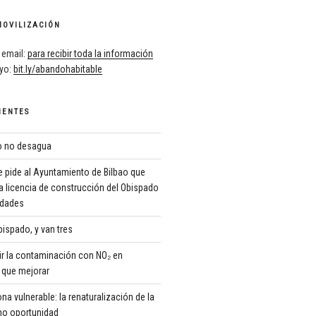
MOVILIZACIÓN
 email:
para recibir toda la información
oyo:
bit.ly/abandohabitable
IENTES
ro no desagua
 pide al Ayuntamiento de Bilbao que
a licencia de construcción del Obispado
ridades
ispado, y van tres
r la contaminación con NO₂ en
que mejorar
 vulnerable: la renaturalización de la
o oportunidad