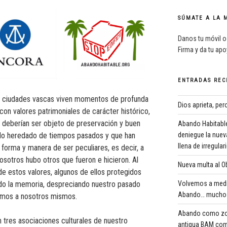
SÚMATE A LA 
Danos tu móvil o
Firma y da tu ap
ENTRADAS REC
as ciudades vascas viven momentos de profunda
Dios aprieta, pe
on valores patrimoniales de carácter histórico,
ue deberían ser objeto de preservación y buen
Abando Habitable
deniegue la nuev
do heredado de tiempos pasados y que han
llena de irregula
forma y manera de ser peculiares, es decir, a
sotros hubo otros que fueron e hicieron. Al
Nueva multa al Ob
de estos valores, algunos de ellos protegidos
Volvemos a medi
ndo la memoria, despreciando nuestro pasado
Abando… mucho 
amos a nosotros mismos.
Abando como zona
n tres asociaciones culturales de nuestro
antigua BAM com