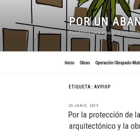
Saltar
al
contenido
POR UN ABAN
Plataforma para impedir la operació
Inicio
Obras
Operación Obispado-Mutu
ETIQUETA:
AVPIOP
PUBLICADO
25 JUNIO, 2019
EL
Por la protección de l
arquitectónico y la ob