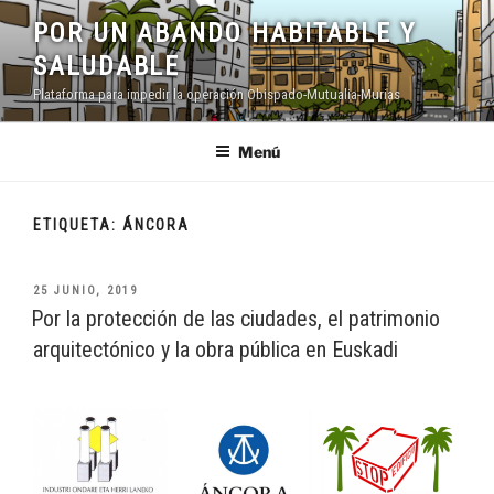
Saltar
POR UN ABANDO HABITABLE Y
al
SALUDABLE
contenido
Plataforma para impedir la operación Obispado-Mutualia-Murias
Menú
ETIQUETA:
ÁNCORA
PUBLICADO
25 JUNIO, 2019
EL
Por la protección de las ciudades, el patrimonio
arquitectónico y la obra pública en Euskadi