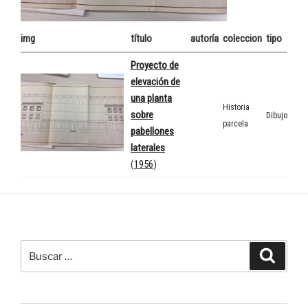
img
título
autoría
coleccion
tipo
Proyecto de
elevación de
una planta
Historia
sobre
Dibujo
parcela
pabellones
laterales
(
1956
)
Buscar
Buscar
por: