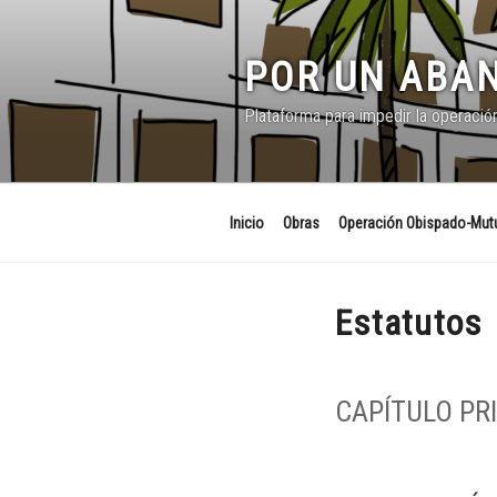
Saltar
al
contenido
POR UN ABAN
Plataforma para impedir la operació
Inicio
Obras
Operación Obispado-Mutu
Estatutos
CAPÍTULO PR