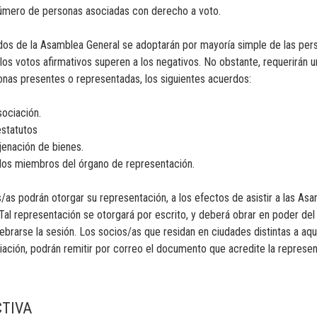
número de personas asociadas con derecho a voto.
rdos de la Asamblea General se adoptarán por mayoría simple de las pe
os votos afirmativos superen a los negativos. No obstante, requerirán 
onas presentes o representadas, los siguientes acuerdos:
sociación.
estatutos
jenación de bienes.
los miembros del órgano de representación.
s/as podrán otorgar su representación, a los efectos de asistir a las As
 Tal representación se otorgará por escrito, y deberá obrar en poder del
brarse la sesión. Los socios/as que residan en ciudades distintas a aqu
ciación, podrán remitir por correo el documento que acredite la represen
CTIVA