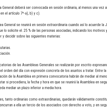
a General deberá ser convocada en sesión ordinaria, al menos una vez al
n el artículo 7º-a), b) y c).
ea General se reunirá en sesión extraordinaria cuando así lo acuerde la J
que lo solicite el. 25 % de las personas asociadas, indicando los motivos y 
 y decidir sobre las siguientes materias:
utarias.
ciación.
catorias de las Asambleas Generales se realizarán por escrito expresando
 el orden del día con expresión concreta de los asuntos a tratar. Entre la
ración de la Asamblea en primera convocatoria habrán de mediar al meno
ar si procediera, la fecha y hora en que se reunirá la Asamblea en segu
eda mediar un plazo inferior a media hora.
s, tanto ordinarias como extraordinarias, quedarán válidamente constit
oncurran a ella un tercio de los asociados con derecho a voto, y en se