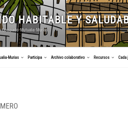
DO HABITABLE Y SALUDA
n Obispado-Mutualia-Murias
alia-Murias
Participa
Archivo colaborativo
Recursos
Cada 
IMERO