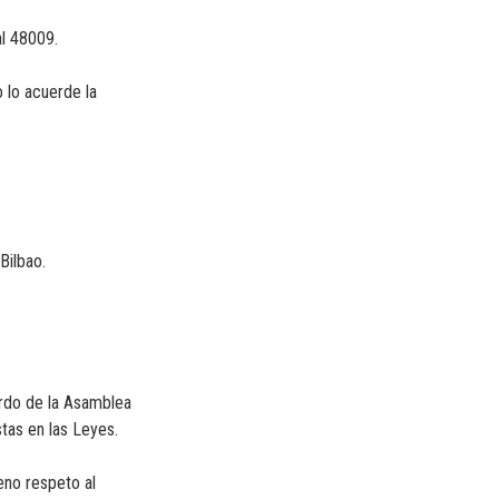
al 48009.
 lo acuerde la
Bilbao.
erdo de la Asamblea
stas en las Leyes.
eno respeto al