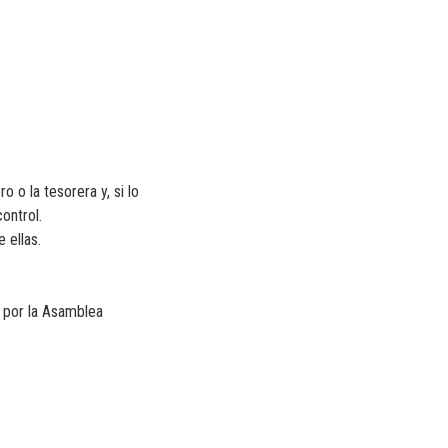
o o la tesorera y, si lo
ontrol.
 ellas.
a por la Asamblea