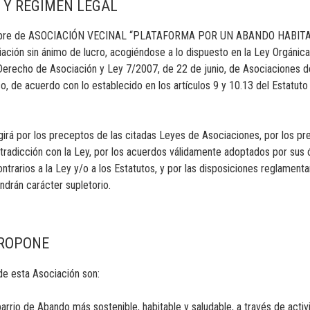
 Y REGIMEN LEGAL
 nombre de ASOCIACIÓN VECINAL “PLATAFORMA POR UN ABANDO HABI
iación sin ánimo de lucro, acogiéndose a lo dispuesto en la Ley Orgánic
Derecho de Asociación y Ley 7/2007, de 22 de junio, de Asociaciones d
, de acuerdo con lo establecido en los artículos 9 y 10.13 del Estatut
girá por los preceptos de las citadas Leyes de Asociaciones, por los pr
tradicción con la Ley, por los acuerdos válidamente adoptados por sus 
trarios a la Ley y/o a los Estatutos, y por las disposiciones reglamenta
ndrán carácter supletorio.
PROPONE
de esta Asociación son:
arrio de Abando más sostenible, habitable y saludable, a través de act