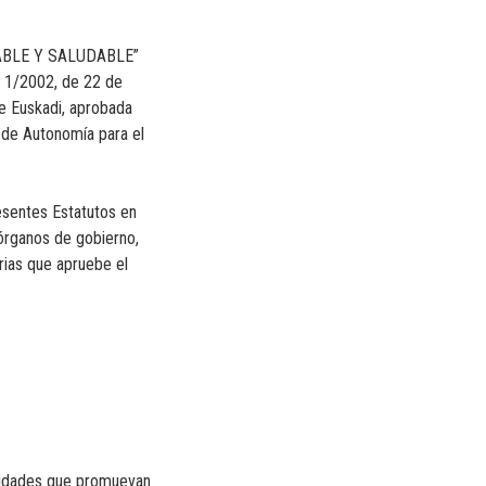
TABLE Y SALUDABLE”
a 1/2002, de 22 de
e Euskadi, aprobada
o de Autonomía para el
esentes Estatutos en
órganos de gobierno,
rias que apruebe el
ividades que promuevan