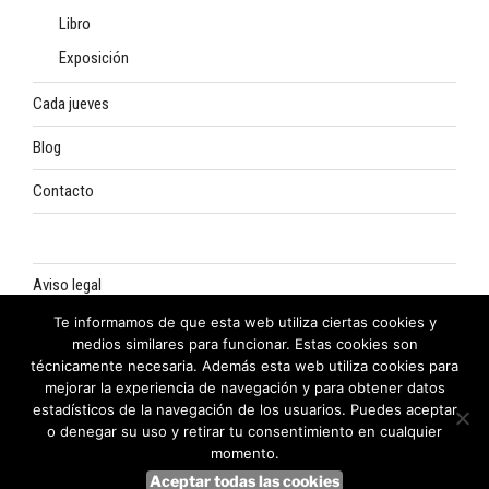
Libro
Exposición
Cada jueves
Blog
Contacto
Aviso legal
Te informamos de que esta web utiliza ciertas cookies y
Política de privacidad
medios similares para funcionar. Estas cookies son
técnicamente necesaria. Además esta web utiliza cookies para
Política de cookies
mejorar la experiencia de navegación y para obtener datos
estadísticos de la navegación de los usuarios. Puedes aceptar
o denegar su uso y retirar tu consentimiento en cualquier
momento.
Aceptar todas las cookies
Funciona gracias a WordPress